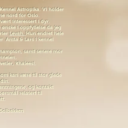
Kennel Astropika. Vi holder
time nord for Oslo.
vært interessert i dyr.
 ønske i oppfyllelse da jeg
rrier
Levah.
Hun endret hele
er Anita & Lars i kennel
s champion, samt senere mor
ennelen.
weiler, Khaleesi.
om kan være til stor glede
 din.
rventningene, og kontakt
rsmål relatert til
tt.
 Solbakken