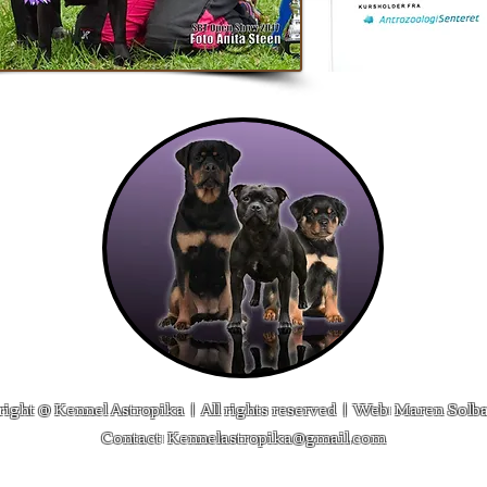
ight @ Kennel Astropika | All rights reserved | Web:
Maren Solb
Contact: Kennelastropika@gmail.com