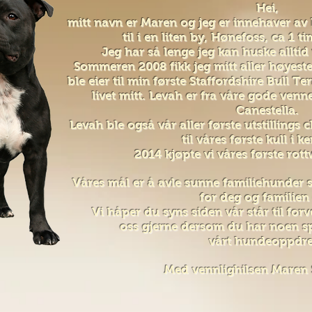
Hei,
mitt navn er Maren og jeg er innehaver av 
til i en liten by, Hønefoss, ca 1 
Jeg har så lenge jeg kan huske alltid 
Sommeren 2008 fikk jeg mitt aller høyeste
ble eier til min første Staffordshire Bull Te
livet mitt. Levah er fra våre gode venn
Canestella.
Levah ble også vår aller første utstilling
til våres første kull i k
2014 kjøpte vi våres første rott
Våres mål er å avle sunne familiehunder s
for deg og familien
Vi håper du syns siden vår står til fo
oss gjerne dersom du har noen spø
vårt hundeoppdre
Med vennlighilsen Maren