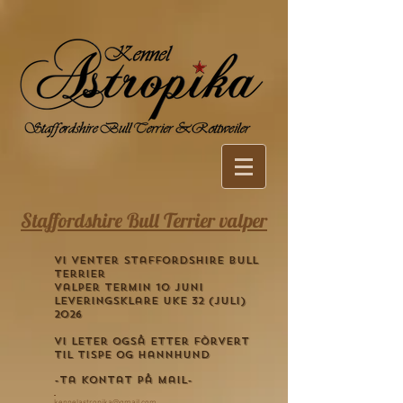
Staffordshire Bull Terrier valper
vi venter staffordshire bull
terrier
valper termin 10 juni
leveringsklare uke 32 (juli)
2026
vi leter også etter fòrvert
til tispe og hannhund
-ta kontat på mail-
kennelastropika@gmail.com