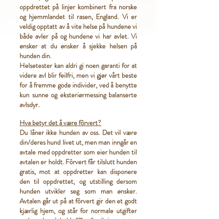
oppdrettet på linjer kombinert fra norske
og hjemmlandet til rasen, England. Vi er
veldig opptatt av å vite helse på hundene vi
både avler på og hundene vi har avlet. Vi
ønsker at du ønsker å sjekke helsen på
hunden din.
Helsetester kan aldri gi noen garanti for at
videre avl blir feilfri, men vi gjør vårt beste
for å fremme gode individer, ved å benytte
kun sunne og eksteriørmessing balanserte
avlsdyr.
Hva betyr det å være fôrvert?
Du låner ikke hunden av oss. Det vil være
din/deres hund livet ut, men man inngår en
avtale med oppdretter som eier hunden til
avtalen er holdt. Fôrvert får tilslutt hunden
gratis, mot at oppdretter kan disponere
den til oppdrettet, og utstilling dersom
hunden utvikler seg som man ønsker.
Avtalen går ut på at fôrvert gir den et godt
kjærlig hjem, og står for normale utgifter