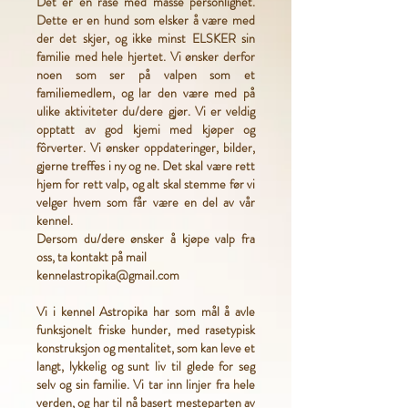
Det er en rase med masse personlighet.
Dette er en hund som elsker å være med
der det skjer, og ikke minst ELSKER sin
familie med hele hjertet. Vi ønsker derfor
noen som ser på valpen som et
familiemedlem, og lar den være med på
ulike aktiviteter du/dere gjør. Vi er veldig
opptatt av god kjemi med kjøper og
fôrverter. Vi ønsker oppdateringer, bilder,
gjerne treffes i ny og ne. Det skal være rett
hjem for rett valp, og alt skal stemme før vi
velger hvem som får være en del av vår
kennel.
Dersom du/dere ønsker å kjøpe valp fra
oss, ta kontakt på mail
kennelastropika@gmail.com
Vi i kennel Astropika har som mål å avle
funksjonelt friske hunder, med rasetypisk
konstruksjon og mentalitet, som kan leve et
langt, lykkelig og sunt liv til glede for seg
selv og sin familie. Vi tar inn linjer fra hele
verden, og har til nå basert mesteparten av