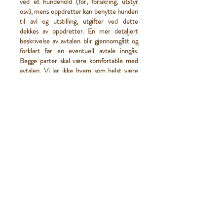
ved et hundehold (fôr, forsikring, utstyr
osv), mens oppdretter kan benytte hunden
til avl og utstilling, utgifter ved dette
dekkes av oppdretter. En mer detaljert
beskrivelse av avtalen blir gjennomgått og
forklart før en eventuell avtale inngås.
Begge parter skal være komfortable med
avtalen. Vi lar ikke hvem som helst være
forvert for oss.
Fordeler ved å være fôrvert?
Det er flere fordeler ved å velge fôrvert
som et alternativ, du har da en
samarbeidspartner i ryggen, som er en stor
trygghet spesielt for de som ikke har så
mye erfaring med egen hund/rasen fra
tidligere. Du får den hunden oppdretter
har plukket ut som mest lovende i kullet.
En oppdretter ville aldri valgt å beholde en
hund de ikke hadde tro på. Dersom man er
interessert i feks utstilling, vil man få hjelp
til trening av dette, tips og råd.
Oppdretter stiller seg disponibel 24 timer i